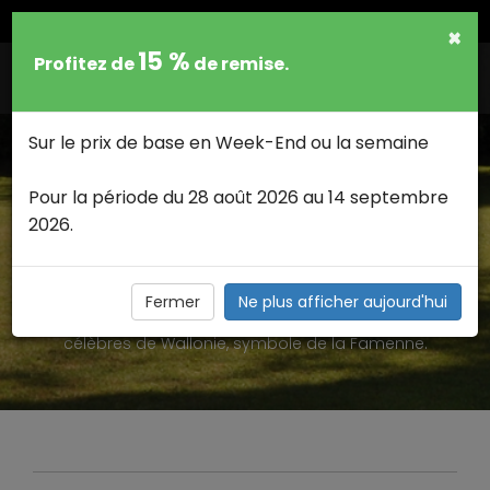
FRANCAIS
×
15 %
Profitez de
de remise.
Togg
navig
Sur le prix de base en Week-End ou la semaine
Pour la période du 28 août 2026 au 14 septembre
2026.
LE CHÂTEAU DE LAVAUX-SAINTE-
ANNE >
Le château de Lavaux-Saint-Anne, classé au patrimoine
Fermer
Ne plus afficher aujourd'hui
majeur de la région wallonne. Un des édifices les plus
célèbres de Wallonie, symbole de la Famenne.