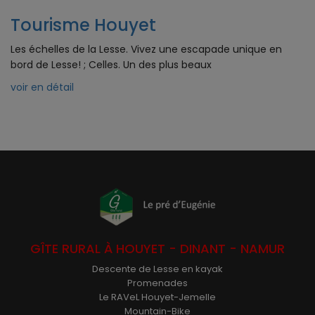
Tourisme Houyet
Les échelles de la Lesse. Vivez une escapade unique en
bord de Lesse! ; Celles. Un des plus beaux
voir en détail
GÎTE RURAL À HOUYET - DINANT - NAMUR
Descente de Lesse en kayak
Promenades
Le RAVeL Houyet-Jemelle
Mountain-Bike