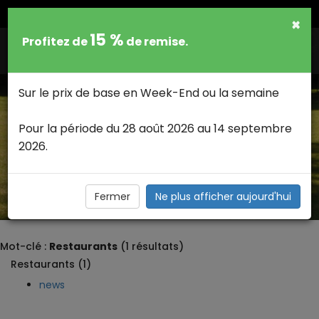
FRANCAIS
×
15 %
Profitez de
de remise.
Togg
navig
Sur le prix de base en Week-End ou la semaine
Pour la période du 28 août 2026 au 14 septembre
2026.
RESTAURANTS CATÉGORIE NEWS >
Description
Fermer
Ne plus afficher aujourd'hui
Mot-clé :
Restaurants
(1 résultats)
Restaurants (1)
news