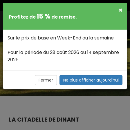
FRANCAIS
×
15 %
Profitez de
de remise.
Togg
navig
Sur le prix de base en Week-End ou la semaine
Pour la période du 28 août 2026 au 14 septembre
2026.
LES ACTIVITES - ATTRACTIONS
SITES À DÉCOUVRIR >
Les activites - attractions Sites à Découvrir
Fermer
Ne plus afficher aujourd'hui
LA CITADELLE DE DINANT