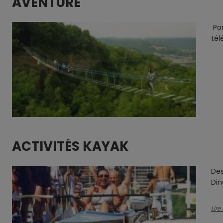
AVENTURE
Pon
tél
ACTIVITÉS KAYAK
Des
Di
Lire