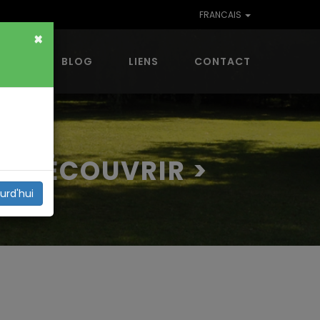
FRANCAIS
×
RONS
BLOG
LIENS
CONTACT
 À DÉCOUVRIR >
urd'hui