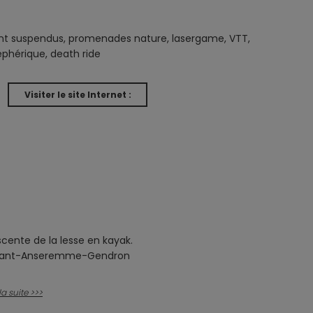
t suspendus, promenades nature, lasergame, VTT,
éphérique, death ride
Visiter le site Internet :
cente de la lesse en kayak.
nant-Anseremme-Gendron
 la suite >>>