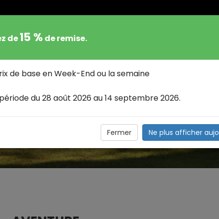
15 %
ez de
de remise.
 GÎTE
DISPONIBILITÉS
TARIFS
LES ENVI
prix de base en Week-End ou la semaine
 période du 28 août 2026 au 14 septembre 2026.
 - ATTRACTIONS SITES
Fermer
Ne plus afficher aujo
Les activites - attractions Sites à Découvrir