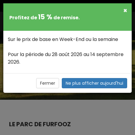
FRANCAIS
×
15 %
Profitez de
de remise.
Togg
navig
Sur le prix de base en Week-End ou la semaine
Pour la période du 28 août 2026 au 14 septembre
2026.
LES ACTIVITES - ATTRACTIONS
SITES À DÉCOUVRIR >
Les activites - attractions Sites à Découvrir
Fermer
Ne plus afficher aujourd'hui
LE PARC DE FURFOOZ