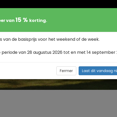
15 %
eer van
korting.
LIJF
BESCHIKBAARHEID
TARIEF
OMGE
s van de basisprijs voor het weekend of de week.
 periode van 28 augustus 2026 tot en met 14 september 
FOTO'S ALGEMEEN >
Fermer
Laat dit vandaag ni
Foto's algemeen