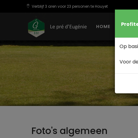
Verblijf 3 aren voor 23 personen te Houyet
Profit
HOME
VERB
Op basi
Voor de
Foto's algemeen