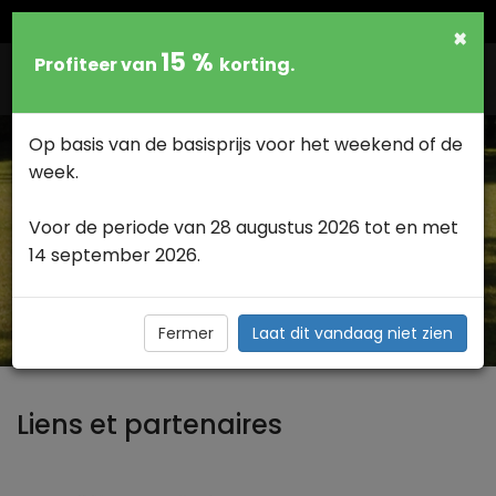
NEDERLANDS
×
15 %
Profiteer van
korting.
Togg
navig
Op basis van de basisprijs voor het weekend of de
week.
Voor de periode van 28 augustus 2026 tot en met
LES LIENS ET PARTENAIRES >
14 september 2026.
Les partenaires et liens intéressants de la clinique
vétérinaire de Charleroi
Fermer
Laat dit vandaag niet zien
Liens et partenaires