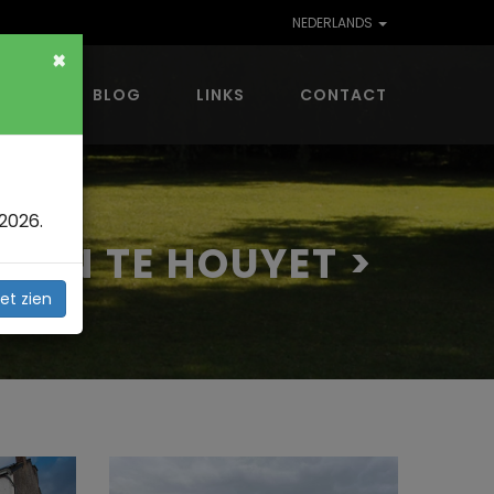
NEDERLANDS
×
VING
BLOG
LINKS
CONTACT
2026.
ONEN TE HOUYET >
et zien