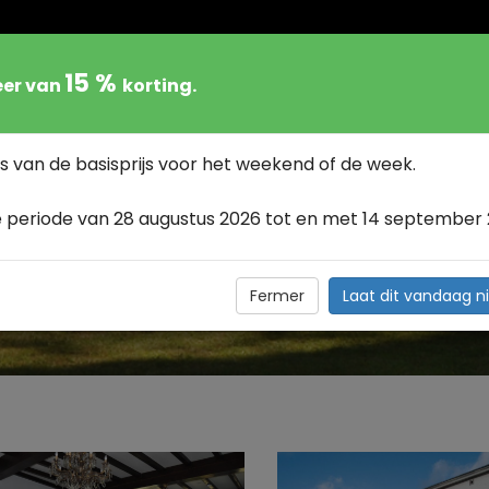
15 %
eer van
korting.
LIJF
BESCHIKBAARHEID
TARIEF
OMGE
s van de basisprijs voor het weekend of de week.
 periode van 28 augustus 2026 tot en met 14 september 
 3 AREN VOOR 24 PERS
Fermer
Laat dit vandaag ni
Foto's Verblijf 3 aren voor 24 personen te Houyet