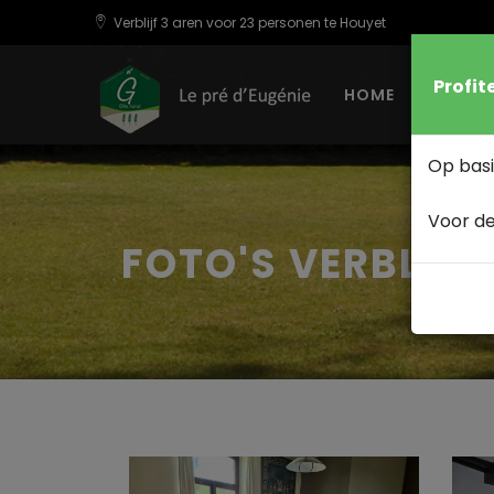
Verblijf 3 aren voor 23 personen te Houyet
Profit
HOME
VERB
Op basi
Voor de
FOTO'S VERBLIJF