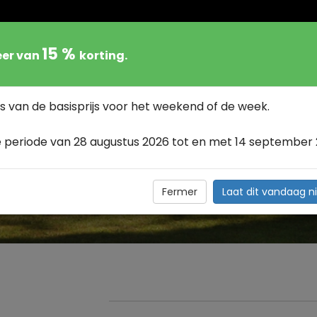
15 %
eer van
korting.
LIJF
BESCHIKBAARHEID
TARIEF
OMGE
s van de basisprijs voor het weekend of de week.
 periode van 28 augustus 2026 tot en met 14 september 
DALING VAN DE SEMOI
Fermer
Laat dit vandaag ni
de Semois met de kayak ! Landschappen die u de adem z