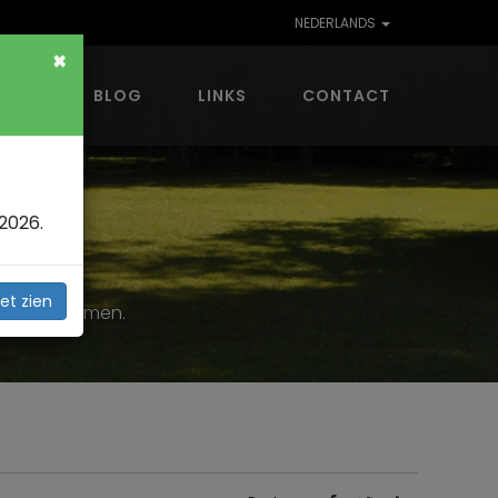
NEDERLANDS
×
VING
BLOG
LINKS
CONTACT
2026.
S >
et zien
ullen benemen.