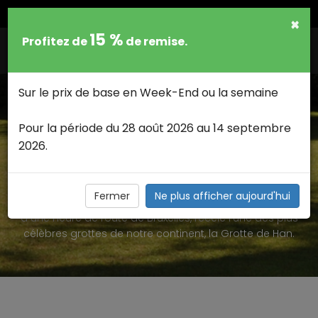
FRANCAIS
×
15 %
Profitez de
de remise.
Togg
navig
Sur le prix de base en Week-End ou la semaine
Pour la période du 28 août 2026 au 14 septembre
2026.
LA GROTTE DE HAN-SUR-LESSE >
A la découverte des mystères du monde souterrain
Fermer
Ne plus afficher aujourd'hui
Le petit village de Han-sur-Lesse, à la porte des Ardennes,
à une heure de route de Bruxelles, recèle l’une des plus
célèbres grottes de notre continent, la Grotte de Han.