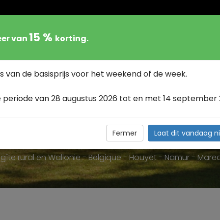
15 %
eer van
korting.
LIJF
BESCHIKBAARHEID
TARIEF
OMGE
s van de basisprijs voor het weekend of de week.
 periode van 28 augustus 2026 tot en met 14 september 
 GÎTE RURAL EN WALLON
 NAMUR - MAREDSOUS -
Fermer
Laat dit vandaag ni
u gîte rural en Wallonie - Belgique - Houyet - Namur - Mare