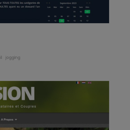
il
jogging