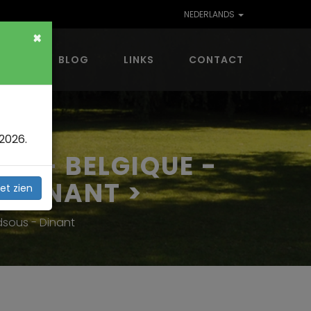
NEDERLANDS
×
VING
BLOG
LINKS
CONTACT
2026.
IE - BELGIQUE -
 DINANT >
et zien
dsous - Dinant